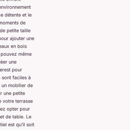
 environnement
e détente et le
s moments de
e petite taille
our ajouter une
eaux en bois
us pouvez même
réer une
erest pour
sont faciles à
r un mobilier de
r une petite
e votre terrasse
vez opter pour
et de table. Le
el est qu’il soit