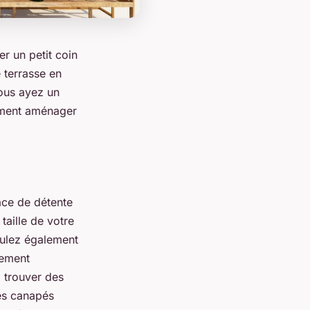
r un petit coin
 terrasse en
ous ayez un
omment aménager
ace de détente
taille de votre
oulez également
lement
z trouver des
es canapés