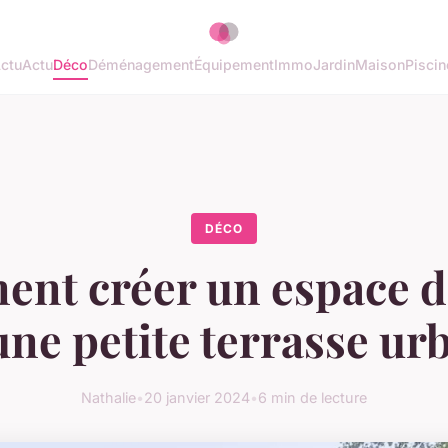
ctu
Actu
Déco
Déménagement
Équipement
Immo
Jardin
Maison
Piscin
DÉCO
nt créer un espace d
ne petite terrasse ur
Nathalie
•
20 janvier 2024
•
6 min de lecture