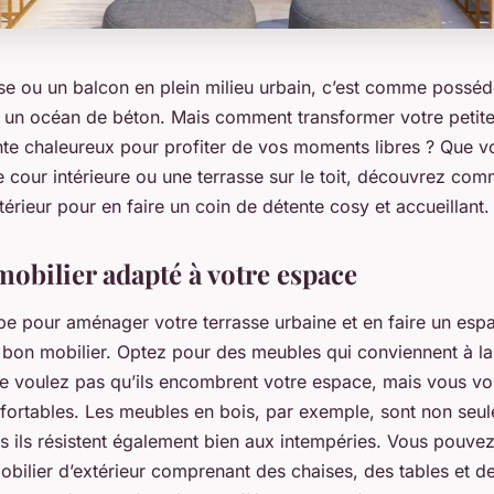
se ou un balcon en plein milieu urbain, c’est comme posséde
 un océan de béton. Mais comment transformer votre petite
te chaleureux pour profiter de vos moments libres ? Que v
ne cour intérieure ou une terrasse sur le toit, découvrez c
érieur pour en faire un coin de détente cosy et accueillant.
mobilier adapté à votre espace
pe pour aménager votre terrasse urbaine et en faire un esp
e bon mobilier. Optez pour des meubles qui conviennent à la 
ne voulez pas qu’ils encombrent votre espace, mais vous v
onfortables. Les meubles en bois, par exemple, sont non seu
s ils résistent également bien aux intempéries. Vous pouve
bilier d’extérieur comprenant des chaises, des tables et d