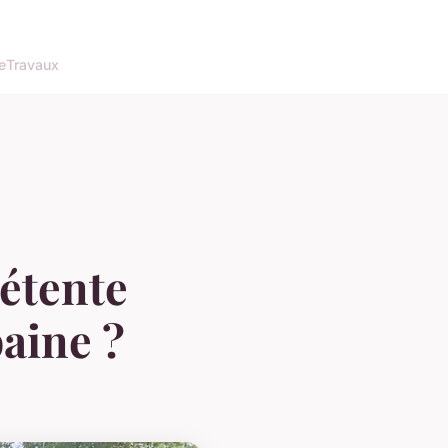
e
Travaux
étente
baine ?