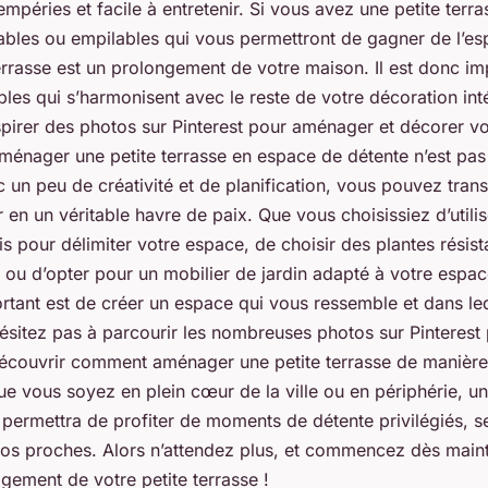
tempéries et facile à entretenir. Si vous avez une petite terr
ables ou empilables qui vous permettront de gagner de l’es
errasse est un prolongement de votre maison. Il est donc im
les qui s’harmonisent avec le reste de votre décoration int
pirer des photos sur Pinterest pour aménager et décorer vot
énager une petite terrasse en espace de détente n’est pas
c un peu de créativité et de planification, vous pouvez tran
 en un véritable havre de paix. Que vous choisissiez d’utili
 pour délimiter votre espace, de choisir des plantes résist
, ou d’opter pour un mobilier de jardin adapté à votre espac
ortant est de créer un espace qui vous ressemble et dans l
ésitez pas à parcourir les nombreuses photos sur Pinterest
 découvrir comment aménager une petite terrasse de manière 
ue vous soyez en plein cœur de la ville ou en périphérie, un
ermettra de profiter de moments de détente privilégiés, s
s proches. Alors n’attendez plus, et commencez dès main
agement de votre petite terrasse !