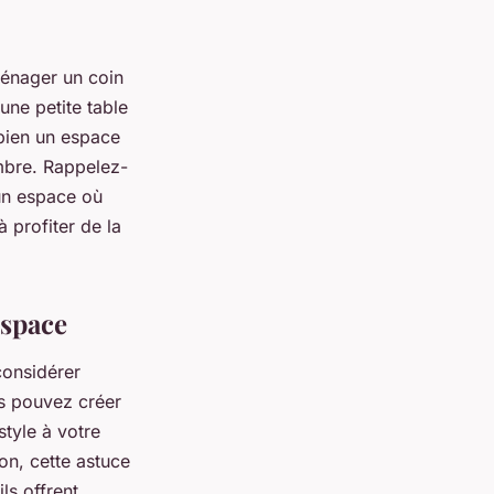
ménager un coin
une petite table
bien un espace
mbre. Rappelez-
 un espace où
 profiter de la
espace
considérer
s pouvez créer
tyle à votre
on, cette astuce
ls offrent