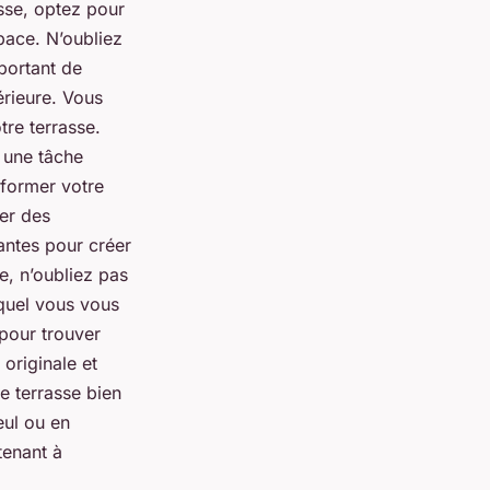
asse, optez pour
pace. N’oubliez
portant de
érieure. Vous
re terrasse.
 une tâche
sformer votre
ser des
antes pour créer
e, n’oubliez pas
equel vous vous
 pour trouver
originale et
e terrasse bien
eul ou en
tenant à