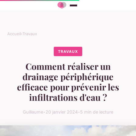
Accueil
›
Travaux
TRAVAUX
Comment réaliser un
drainage périphérique
efficace pour prévenir les
infiltrations d'eau ?
Guillaume
•
20 janvier 2024
•
5 min de lecture