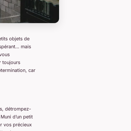
tits objets de
espérant… mais
vous
r
toujours
termination, car
ls, détrompez-
 Muni d’un petit
r vos précieux