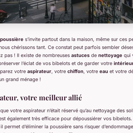
poussière
s’invite partout dans la maison, même sur ces pe
nous chérissons tant. Ce constat peut parfois sembler dés
ez pas ! Il existe de nombreuses
astuces
de
nettoyage
qui 
réserver l’éclat de vos bibelots et de garder votre
intérieu
éparez votre
aspirateur
, votre
chiffon
, votre
eau
et votre dé
r un grand ménage !
ateur, votre meilleur allié
que votre aspirateur n’était réservé qu’au nettoyage des so
 est également très efficace pour dépoussiérer vos bibelots.
il permet d’éliminer la poussière sans risquer d’endommage