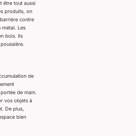
t être tout aussi
es produits, on
 barrière contre
n métal. Les
n bois. Ils
 poussière.
accumulation de
ilement
 portée de main.
er vos objets à
t. De plus,
 espace bien