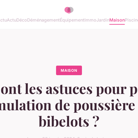
ctu
Actu
Déco
Déménagement
Équipement
Immo
Jardin
Maison
Piscin
MAISON
ont les astuces pour 
mulation de poussière 
bibelots ?