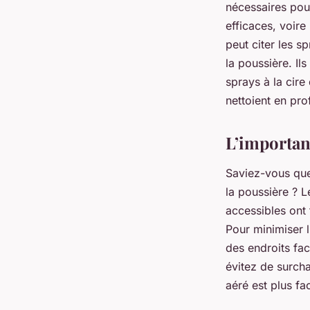
nécessaires pour
efficaces, voire
peut citer les s
la poussière. Il
sprays à la cire 
nettoient en pro
L’importanc
Saviez-vous que
la poussière ? L
accessibles ont
Pour minimiser l
des endroits fac
évitez de surch
aéré est plus fa