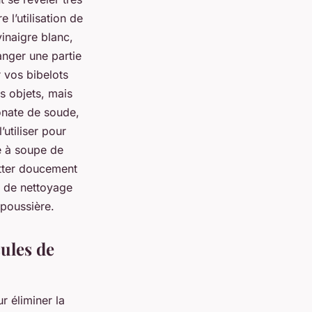
 l’utilisation de
vinaigre blanc,
langer une partie
r vos bibelots
s objets, mais
bonate de soude,
’utiliser pour
re à soupe de
otter doucement
e de nettoyage
 poussière.
cules de
r éliminer la