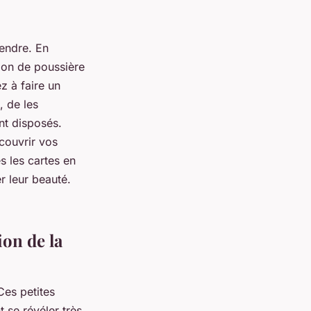
rendre. En
ion de poussière
z à faire un
, de les
nt disposés.
couvrir vos
s les cartes en
r leur beauté.
ion de la
Ces petites
 se révéler très