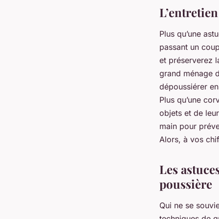
L’entretien
Plus qu’une astu
passant un coup
et préserverez l
grand ménage de 
dépoussiérer en 
Plus qu’une co
objets et de leu
main pour préven
Alors, à vos chif
Les astuce
poussière
Qui ne se souvi
techniques de g