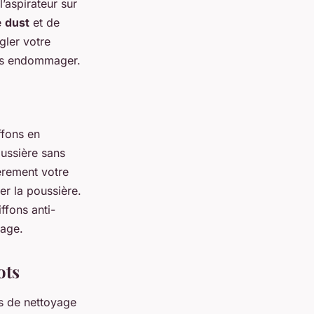
’aspirateur sur
e
dust
et de
gler votre
 les endommager.
ffons en
oussière sans
gèrement votre
er la poussière.
ffons anti-
yage.
ots
ts de nettoyage