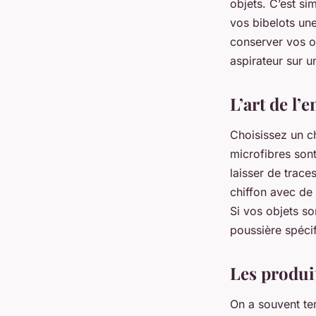
objets. C’est si
vos bibelots une
conserver vos o
aspirateur sur u
L’art de l’
Choisissez un ch
microfibres sont
laisser de trace
chiffon avec de 
Si vos objets so
poussière spéci
Les produit
On a souvent te