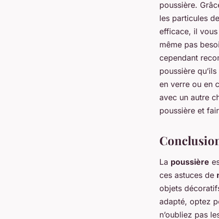
poussière. Grâce 
les particules d
efficace, il vou
même pas besoin 
cependant recom
poussière qu’ils
en verre ou en c
avec un autre ch
poussière et fair
Conclusio
La
poussière
es
ces astuces de
objets décoratif
adapté, optez 
n’oubliez pas l