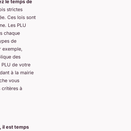
ez le temps de
ois strictes
ée. Ces lois sont
une. Les PLU
ns chaque
types de
ar exemple,
plique des
le PLU de votre
ant à la mairie
rche vous
 critères à
 il est temps