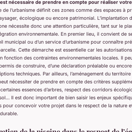
l est nécessaire de prendre en compte pour réaliser votre
 de l’urbanisme définit ces zones comme des espaces à pr
paysager, écologique ou encore patrimonial. L’implantation d
one nécessite donc une attention particulière, tant sur le pla
ntégration environnementale. En premier lieu, il convient de 
il municipal ou d’un service d’urbanisme pour connaître pr
parcelle. Cette démarche est essentielle car les autorisation
n fonction des contraintes environnementales locales. Il peut
permis de construire, d’une déclaration préalable ou encor
iptions techniques. Par ailleurs, l’aménagement du territoir
peut nécessiter de prendre en compte des critères suppléme
certaines essences d’arbres, respect des corridors écologiq
sol… Il est donc important de bien saisir les enjeux spécifi
 pour concevoir votre projet dans le respect de la nature e
durable.
retien de la piscine dans le respect de l’