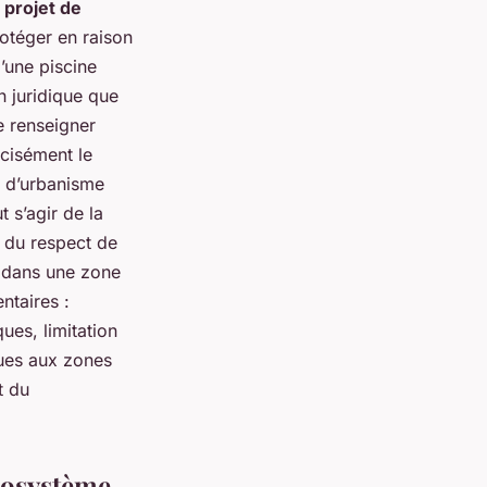
 projet de
otéger en raison
’une piscine
n juridique que
se renseigner
écisément le
s d’urbanisme
 s’agir de la
e du respect de
e dans une zone
ntaires :
ues, limitation
ques aux zones
t du
écosystème