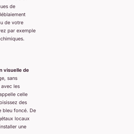
ques de
 déblaiement
au de votre
uvez par exemple
s chimiques.
on visuelle de
ge, sans
 avec les
appelle celle
oisissez des
e bleu foncé. De
gétaux locaux
nstaller une