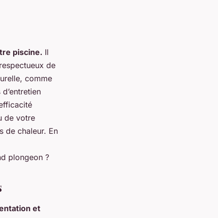
tre piscine.
Il
n respectueux de
aturelle, comme
 d’entretien
efficacité
u de votre
s de chaleur. En
and plongeon ?
s
entation et