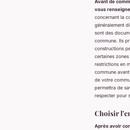
Avant de comme
vous renseigner
concernant la co
généralement di
sont des docume
commune. Ils pré
constructions pe
certaines zones 
restrictions en 
commune avant d
de votre commun
permettra de sav
respecter pour s
Choisir l’
Après avoir con