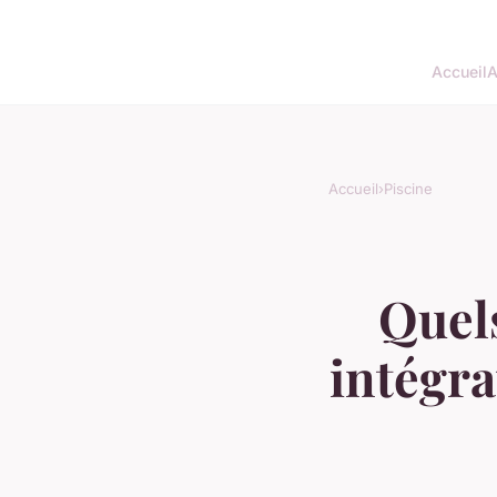
Accueil
A
Accueil
›
Piscine
Quels
intégra