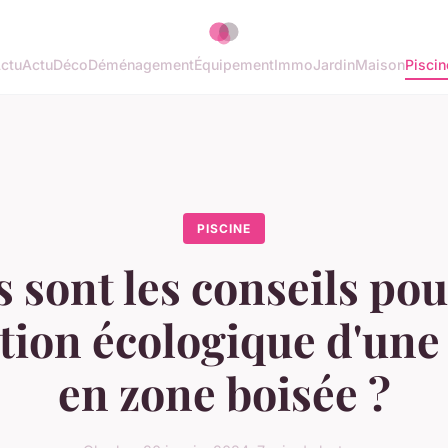
ctu
Actu
Déco
Déménagement
Équipement
Immo
Jardin
Maison
Piscin
PISCINE
 sont les conseils po
tion écologique d'une
en zone boisée ?