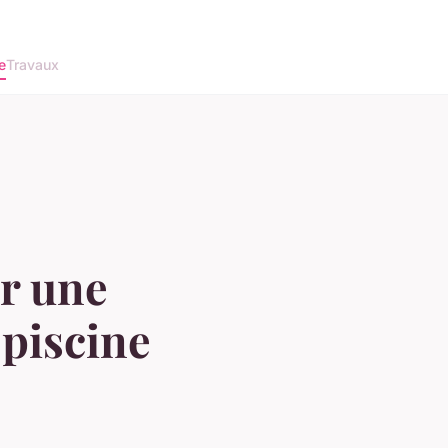
e
Travaux
ur une
 piscine