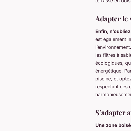
terrasse en boi
Adapter le 
Enfin, n’oubliez
est également im
l’environnement.
les filtres à sab
écologiques, qui
énergétique. Pa
piscine, et opte
respectant ces c
harmonieusement
S’adapter a
Une zone boisé