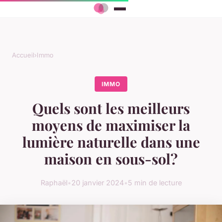
Accueil
›
Immo
IMMO
Quels sont les meilleurs
moyens de maximiser la
lumière naturelle dans une
maison en sous-sol?
Raphaël
•
20 janvier 2024
•
5 min de lecture