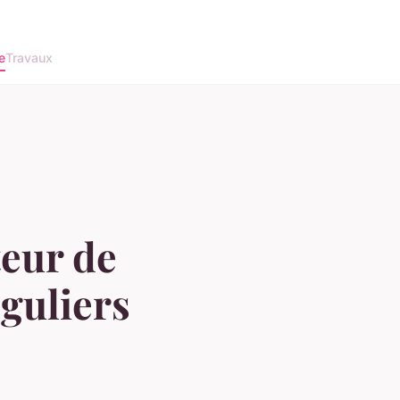
e
Travaux
eur de
éguliers