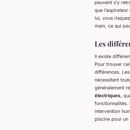
peuvent s’y retr
que l’aspirateur
lui, vous risqu
main, ce qui peut
Les différe
Il existe différ
Pour trouver ce
différences. Le
nécessitent tout
généralement rel
électriques
, qu
fonctionnalités.
intervention hu
piscine pour un