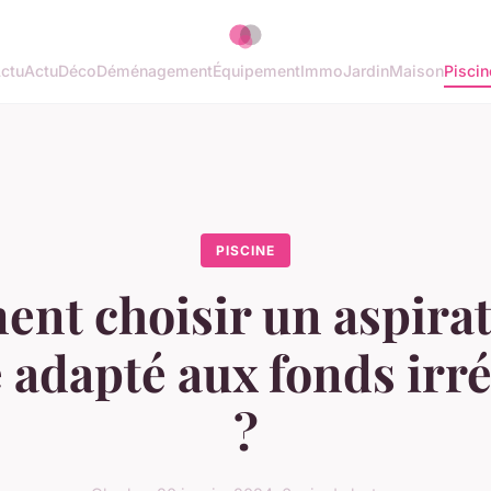
ctu
Actu
Déco
Déménagement
Équipement
Immo
Jardin
Maison
Piscin
PISCINE
nt choisir un aspirat
 adapté aux fonds irr
?