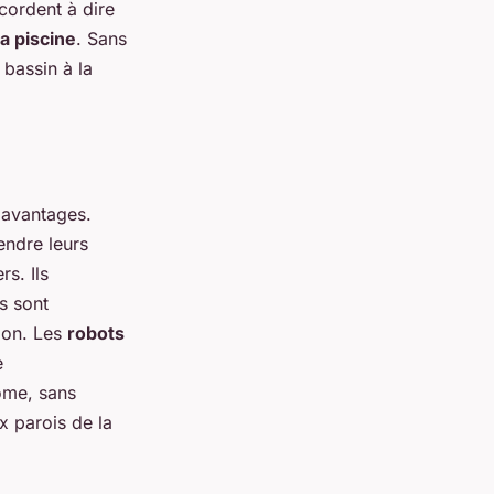
cordent à dire
la piscine
. Sans
bassin à la
s avantages.
endre leurs
rs. Ils
ls sont
tion. Les
robots
e
nome, sans
 parois de la