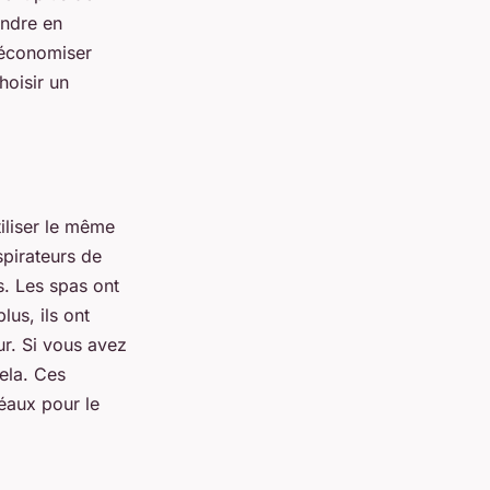
ndre en
 économiser
hoisir un
iliser le même
spirateurs de
s. Les spas ont
lus, ils ont
ur. Si vous avez
ela. Ces
déaux pour le