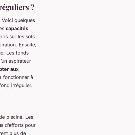
éguliers ?
. Voici quelques
les
capacités
ris sur les sols
iration. Ensuite,
ue. Les fonds
’un aspirateur
pter aux
à fonctionner à
ond irrégulier.
 de piscine. Les
s d’efforts pour
rent plus de