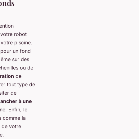
fonds
ention
 votre robot
votre piscine.
, pour un fond
 même sur des
henilles ou de
ration
de
rer tout type de
siter de
rancher à une
e. Enfin, le
es comme la
s de votre
e.