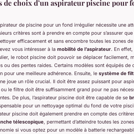
s de choix d’un aspirateur piscine pour 
pirateur de piscine pour un fond irrégulier nécessite une att
usieurs critères sont à prendre en compte pour s’assurer que
nettoyer efficacement et sans encombre toutes les zones de 
evez vous intéresser à la
mobilité de l’aspirateur
. En effet
ulier, le robot piscine doit pouvoir se déplacer facilement,
es ou des pentes raides. Certains modèles sont équipés de c
in pour une meilleure adhérence. Ensuite, le
système de filt
ine joue un rôle crucial. Il doit être assez puissant pour aspi
c ou le filtre doit être suffisamment grand pour ne pas néces
tes. De plus, l’aspirateur piscine doit être capable de se
b
ispensable pour un nettoyage optimal du fond de votre piscin
rateur piscine doit également prendre en compte des critèr
nche télescopique
, permettant d’atteindre toutes les zone
tonomie si vous optez pour un modèle à batterie rechargeabl