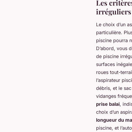
Les critère
irréguliers
Le choix d’un as
particulière. Pl
piscine pourra 
D’abord, vous d
de piscine irrég
surfaces inégal
roues tout-terra
l’aspirateur pisc
débris, et le sa
vidanges fréquen
prise balai
, ind
choix d’un aspi
longueur du ma
piscine, et l’au