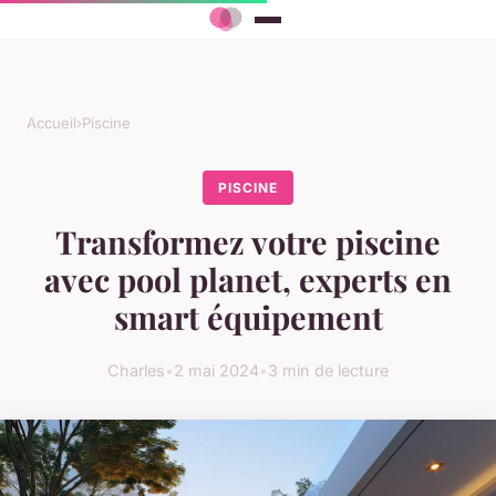
Accueil
›
Piscine
PISCINE
Transformez votre piscine
avec pool planet, experts en
smart équipement
Charles
•
2 mai 2024
•
3 min de lecture