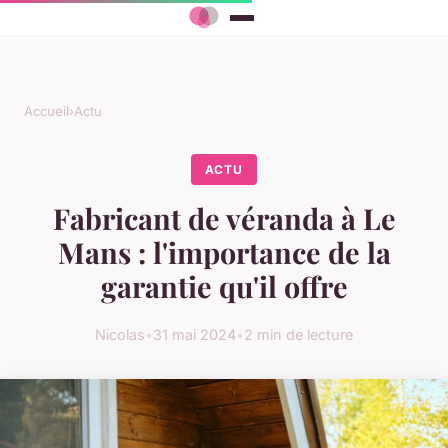
Accueil
›
Actu
ACTU
Fabricant de véranda à Le
Mans : l'importance de la
garantie qu'il offre
Nicolas
•
31 mai 2024
•
2 min de lecture