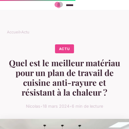
Accueil
›
Actu
ACTU
Quel est le meilleur matériau
pour un plan de travail de
cuisine anti-rayure et
résistant à la chaleur ?
Nicolas
•
18 mars 2024
•
6 min de lecture