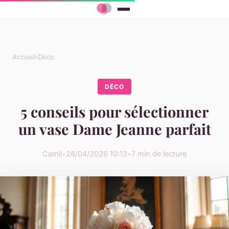
Accueil
›
Déco
DÉCO
5 conseils pour sélectionner
un vase Dame Jeanne parfait
Camil
•
28/04/2026 10:13
•
7 min de lecture