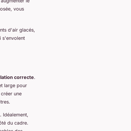
à augmenter le
osée, vous
nts d'air glacés,
i s'envolent
llation correcte
.
et large pour
 créer une
tres.
. Idéalement,
ôté du cadre.
ables des