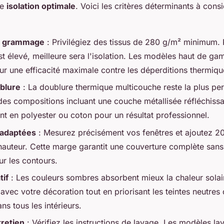
ne
isolation optimale
. Voici les critères déterminants à cons
t grammage
: Privilégiez des tissus de 280 g/m² minimum. 
 élevé, meilleure sera l'isolation. Les modèles haut de ga
r une efficacité maximale contre les déperditions thermiqu
blure
: La doublure thermique multicouche reste la plus pe
es compositions incluant une couche métallisée réfléchissa
nt en polyester ou coton pour un résultat professionnel.
 adaptées
: Mesurez précisément vos fenêtres et ajoutez 2
hauteur. Cette marge garantit une couverture complète sans
ur les contours.
tif
: Les couleurs sombres absorbent mieux la chaleur solai
ec votre décoration tout en priorisant les teintes neutres q
ns tous les intérieurs.
tretien
: Vérifiez les instructions de lavage. Les modèles la