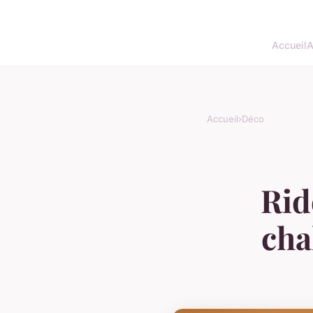
Accueil
A
Accueil
›
Déco
Rid
cha