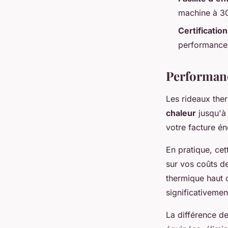
machine à 30
Certificatio
performance e
Performanc
Les rideaux the
chaleur
jusqu'à
votre facture én
En pratique, ce
sur vos coûts d
thermique haut 
significativemen
La différence de