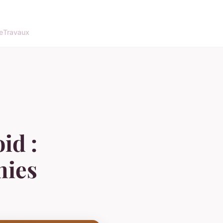
e
Travaux
id :
nies