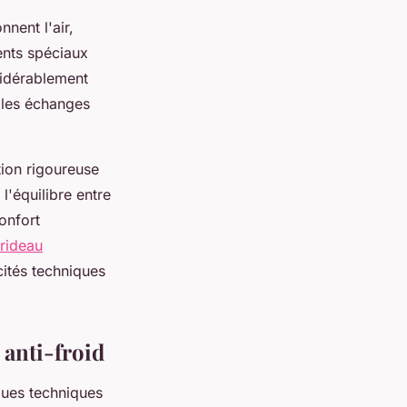
nent l'air,
ents spéciaux
sidérablement
e les échanges
tion rigoureuse
l'équilibre entre
confort
 rideau
cités techniques
 anti-froid
ques techniques