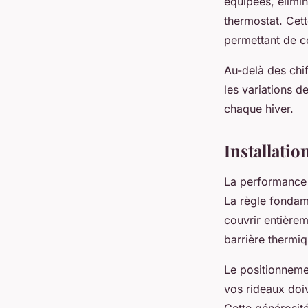
équipées, élimi
thermostat. Cett
permettant de c
Au-delà des chiff
les variations d
chaque hiver.
Installatio
La performance
La règle fondame
couvrir entière
barrière thermiq
Le positionnemen
vos rideaux doi
Cette générosit