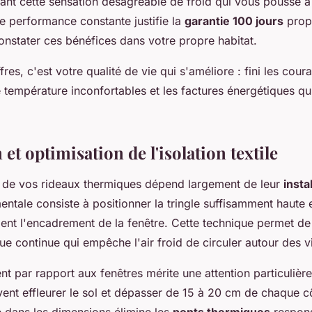
nant cette sensation désagréable de froid qui vous pousse 
e performance constante justifie la
garantie 100 jours
prop
onstater ces bénéfices dans votre propre habitat.
res, c'est votre qualité de vie qui s'améliore : fini les coura
e température inconfortables et les factures énergétiques qu
n et optimisation de l'isolation textile
 de vos rideaux thermiques dépend largement de leur
insta
ntale consiste à positionner la tringle suffisamment haute 
ment l'encadrement de la fenêtre. Cette technique permet de
ue continue qui empêche l'air froid de circuler autour des vi
t par rapport aux fenêtres mérite une attention particulière
vent effleurer le sol et dépasser de 15 à 20 cm de chaque c
é dans les dimensions élimine les
ponts thermiques
respons