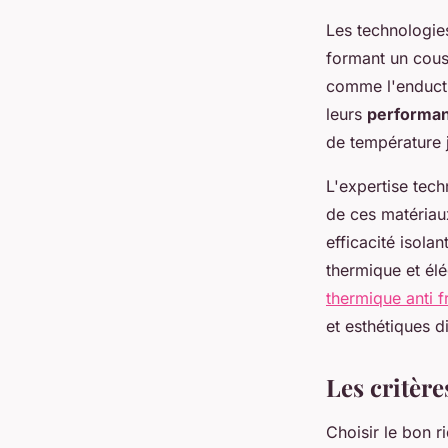
Les technologies
formant un couss
comme l'enducti
leurs
performan
de température 
L'expertise tec
de ces matériaux
efficacité isola
thermique et él
thermique anti f
et esthétiques d
Les critère
Choisir le bon r