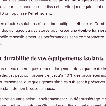
chaleur. L'espace entre le tissu et la vitre joue également un
10 cm optimise l'effet isolant.
ec d'autres solutions d'isolation multiplie l'efficacité. Com
 des voilages ou des stores pour créer une
double barrièr
méliore sensiblement les performances sans compromettre l
n.
t durabilité de vos équipements isolants
 vos rideaux thermiques dépend largement de
la qualité de l
adéquat peut compromettre jusqu'à 40% des propriétés iso
ureusement, quelques gestes simples suffisent à préserver 
endant de nombreuses années.
entretien varie selon l'environnement : un dépoussiérage m
c embout brosse douce élimine les particules qui peuvent ob