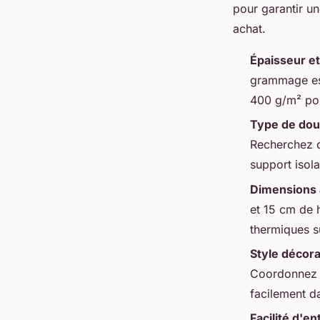
pour garantir u
achat.
Épaisseur e
grammage est
400 g/m² pou
Type de dou
Recherchez d
support isola
Dimensions
et 15 cm de 
thermiques s
Style décora
Coordonnez av
facilement da
Facilité d'en