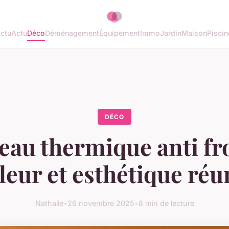
ctu
Actu
Déco
Déménagement
Équipement
Immo
Jardin
Maison
Piscin
DÉCO
eau thermique anti fro
leur et esthétique réu
Nathalie
•
26 novembre 2025
•
8 min de lecture