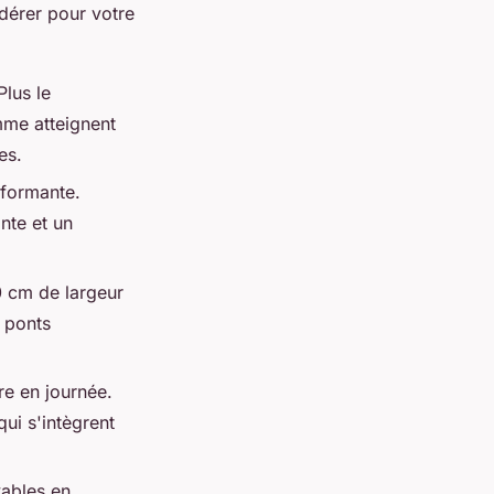
idérer pour votre
Plus le
mme atteignent
es.
rformante.
nte et un
0 cm de largeur
 ponts
re en journée.
ui s'intègrent
vables en