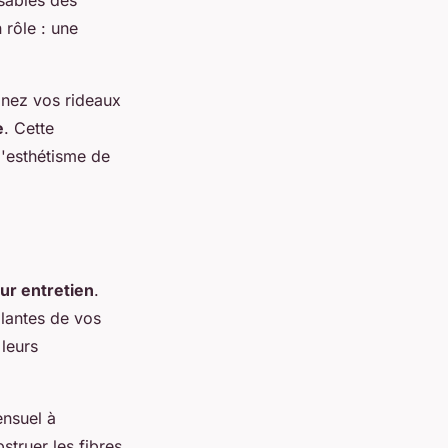
 rôle : une
binez vos rideaux
e
. Cette
'esthétisme de
eur entretien
.
lantes de vos
leurs
ensuel à
struer les fibres