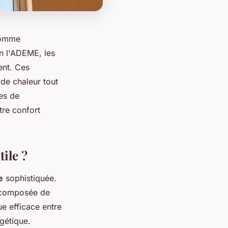
 comme
on l'ADEME, les
ent. Ces
de chaleur tout
es de
tre confort
ile ?
e
sophistiquée.
t composée de
ue efficace entre
rgétique.